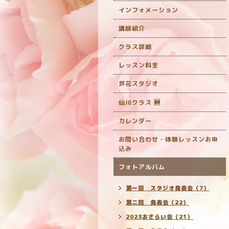
インフォメーション
講師紹介
クラス詳細
レッスン料金
芦花スタジオ
仙川クラス 🆕
カレンダー
お問い合わせ・体験レッスンお申
込み
フォトアルバム
第一回 スタジオ発表会（7）
第二回 発表会（22）
2023おさらい会（21）