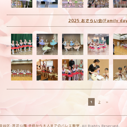
2025 おさらい会(Family day
1
2
»
世田谷区-芦花公園 子供から大人までのバレエ教室
. All Rights Reserved.