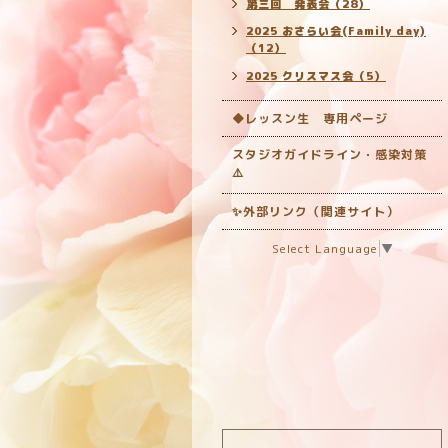
第三回 発表会（28）
2025 おさらい会(Family day)
（12）
2025 クリスマス会（5）
◆レッスン生 専用ページ
スタジオガイドライン・感染対策
‎⚠️
✨外部リンク（関連サイト）
Select Language
▼